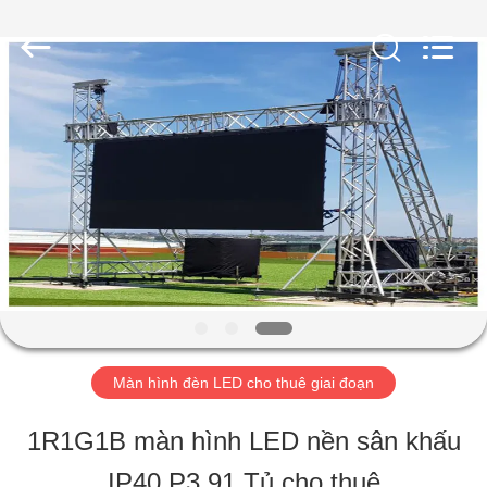
2019
-
2026
Shen
Zhen
AVOE
NHÀ
Hi-
tech
Co.,
Ltd..
All
SẢN
Rights
Reserved.
PHẨM
VỀ
CHÚNG
Màn hình đèn LED cho thuê giai đoạn
TÔI
1R1G1B màn hình LED nền sân khấu
IP40 P3.91 Tủ cho thuê