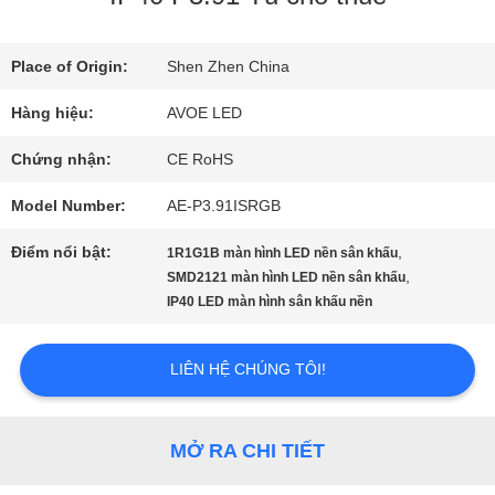
THAM
QUAN
Place of Origin:
Shen Zhen China
Hàng hiệu:
AVOE LED
NHÀ
Chứng nhận:
CE RoHS
MÁY
Model Number:
AE-P3.91ISRGB
KIỂM
Điểm nổi bật:
,
1R1G1B màn hình LED nền sân khấu
,
SMD2121 màn hình LED nền sân khấu
SOÁT
IP40 LED màn hình sân khấu nền
CHẤT
LIÊN HỆ CHÚNG TÔI!
LƯỢNG
MỞ RA CHI TIẾT
LIÊN