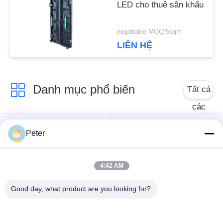
TRƯỜNG
LED cho thuê sân khấu
HỢP
negotiable MOQ:5sqm
LIÊN HỆ
BLOG
Danh mục phổ biến
Tất cả
YÊU
các
CẦU
Màn hình LED cố
Màn hình LED cố
Peter
định ngoài trời
định trong nhà
BÁO
GIÁ
4:42 AM
Màn hình LED kính
Màn hình đèn LED
trong suốt
cho thuê giai đoạn
Good day, what product are you looking for?
VR
Màn hình đèn LED
Màn hình đèn LED tốt
cho thuê ngoài trời