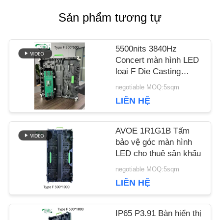
Sản phẩm tương tự
HỆ
CHÚNG
5500nits 3840Hz
Concert màn hình LED
TÔI
loại F Die Casting
Aluminium Cabinet
negotiable MOQ:5sqm
TIN
LIÊN HỆ
TỨC
AVOE 1R1G1B Tấm
bảo vệ góc màn hình
LED cho thuê sân khấu
TẤT
negotiable MOQ:5sqm
CẢ
LIÊN HỆ
CÁC
IP65 P3.91 Bàn hiển thị