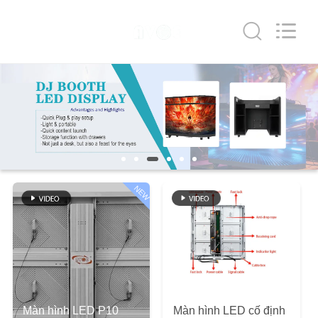
-
2026
Shen
Zhen
AVOE
Hi-
tech
Co.,
NHÀ
Ltd..
All
Rights
Reserved.
SẢN
PHẨM
VỀ
NEW
CHÚNG
TÔI
THAM
QUAN
Màn hình LED P10
Màn hình LED cố định