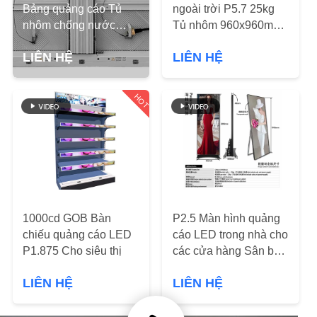
NHÀ
Bảng quảng cáo Tủ
ngoài trời P5.7 25kg
nhôm chống nước
Tủ nhôm 960x960mm
MÁY
960x960mm 23kg
IP65
LIÊN HỆ
LIÊN HỆ
10000K
KIỂM
SOÁT
HOT
CHẤT
LƯỢNG
LIÊN
HỆ
1000cd GOB Bàn
P2.5 Màn hình quảng
CHÚNG
chiếu quảng cáo LED
cáo LED trong nhà cho
P1.875 Cho siêu thị
các cửa hàng Sân bay
TÔI
Triển lãm Khách sạn
LIÊN HỆ
LIÊN HỆ
Trung tâm mua sắm
TIN