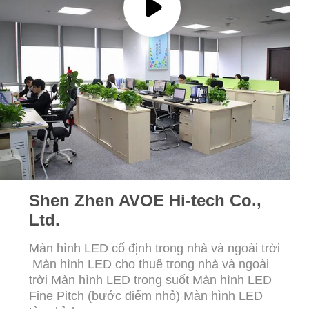
TỨC
TẤT
CẢ
CÁC
TRƯỜNG
HỢP
BLOG
Shen Zhen AVOE Hi-tech Co.,
Ltd.
YÊU
Màn hình LED cố định trong nhà và ngoài trời
CẦU
Màn hình LED cho thuê trong nhà và ngoài
BÁO
trời Màn hình LED trong suốt Màn hình LED
GIÁ
Fine Pitch (bước điểm nhỏ) Màn hình LED