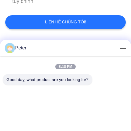
tùy chỉnh
VR
LIÊN HỆ CHÚNG TÔI!
SƠ
ĐỒ
Danh mục phổ biến
Tất cả
Peter
TRANG
các
WEB
Màn hình LED cố
Màn hình LED cố
8:18 PM
định ngoài trời
định trong nhà
CHÍNH
Good day, what product are you looking for?
SÁCH
Màn hình LED kính
Màn hình đèn LED
trong suốt
cho thuê giai đoạn
BẢO
MẬT
Màn hình đèn LED
Màn hình đèn LED tốt
cho thuê ngoài trời