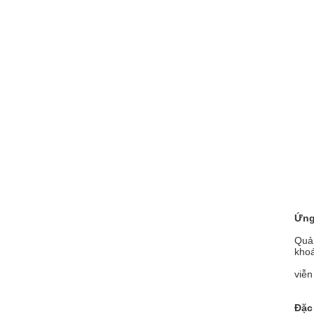
Ứng
Quản
khoá
viễn
Đặc