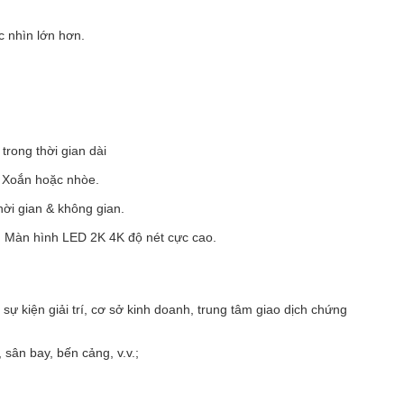
c nhìn lớn hơn.
trong thời gian dài
& Xoắn hoặc nhòe.
hời gian & không gian.
ơn Màn hình LED 2K 4K độ nét cực cao.
ự kiện giải trí, cơ sở kinh doanh, trung tâm giao dịch chứng
sân bay, bến cảng, v.v.;