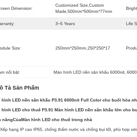
Customized Size,Custom 
creen Dimension:
Brigh
Made,500mm*500mm*77mm
arranty:
3~5 Years
Life 
odule Size:
250mm*250mm,250*250*17
Prod
àm nổi bật:
Màn hình LED nền sân khấu 6000nit
, 
6000
ô Tả Sản Phẩm
 hình LED nền sân khấu P3.91 6000nit Full Color cho buổi hòa n
 hình LED cho thuê P3.91 Màn hình LED nền sân khấu lớn cho 
h năng
Của
Màn hình LED cho thuê trong nhà
Xếp hạng IP cao IP65, chống thấm nước và chống bụi tốt, phù hợp với 