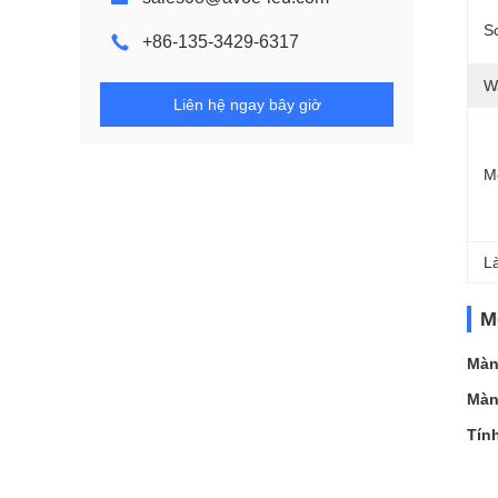
S
+86-135-3429-6317
W
Liên hệ ngay bây giờ
M
L
M
Màn
Màn
Tín