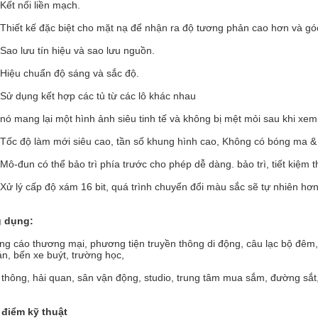
Kết nối liền mạch.
Thiết kế đặc biệt cho mặt nạ để nhận ra độ tương phản cao hơn và gó
Sao lưu tín hiệu và sao lưu nguồn.
Hiệu chuẩn độ sáng và sắc độ.
Sử dụng kết hợp các tủ từ các lô khác nhau
nó mang lại một hình ảnh siêu tinh tế và không bị mệt mỏi sau khi xem 
Tốc độ làm mới siêu cao, tần số khung hình cao, Không có bóng ma 
Mô-đun có thể bảo trì phía trước cho phép dễ dàng. bảo trì, tiết kiệm t
Xử lý cấp độ xám 16 bit, quá trình chuyển đổi màu sắc sẽ tự nhiên h
 dụng:
g cáo thương mại, phương tiện truyền thông di động, câu lạc bộ đêm, s
n, bến xe buýt, trường học,
 thông, hải quan, sân vận động, studio, trung tâm mua sắm, đường sắt, 
 điểm kỹ thuật