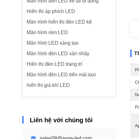
Màn hình đèn LED xe tải di động
Hiển thị áp phích LED
Màn hình hiển thị đèn LED kệ
Màn hình rèm LED
Màn hình LED sáng tạo
T
Màn hình đèn LED sàn nhảy
Hiển thị đèn LED trang trí
Pl
Màn hình đèn LED trên mái taxi
C
hiển thị giá khí LED
N
Pi
Liên hệ với chúng tôi
Ap
sales08@avoe-led.com