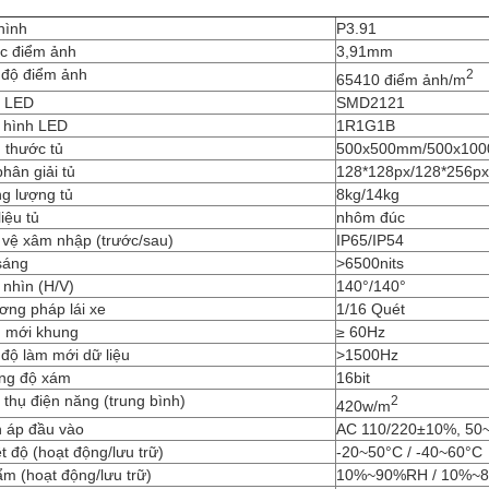
hình
P3.91
c điểm ảnh
3,91mm
 độ điểm ảnh
2
65410 điểm ảnh/m
i LED
SMD2121
 hình LED
1R1G1B
 thước tủ
500x500mm/500x10
hân giải tủ
128*128px/128*256px
g lượng tủ
8kg/14kg
liệu tủ
nhôm đúc
 vệ xâm nhập (trước/sau)
IP65/IP54
sáng
>6500nits
 nhìn (H/V)
140°/140°
ơng pháp lái xe
1/16 Quét
 mới khung
≥ 60Hz
độ làm mới dữ liệu
>1500Hz
ng độ xám
16bit
 thụ điện năng (trung bình)
2
420w/m
n áp đầu vào
AC 110/220±10%, 50
t độ (hoạt động/lưu trữ)
-20~50°C / -40~60°C
m (hoạt động/lưu trữ)
10%~90%RH / 10%~