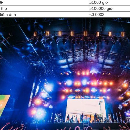
BF
≥1000 giờ
 thọ
≥100000 giờ
 điểm ảnh
<0.0003