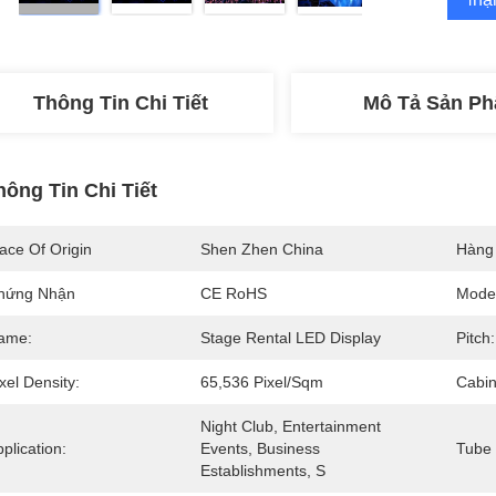
Thông Tin Chi Tiết
Mô Tả Sản P
hông Tin Chi Tiết
ace Of Origin
Shen Zhen China
Hàng
hứng Nhận
CE RoHS
Mode
ame:
Stage Rental LED Display
Pitch:
xel Density:
65,536 Pixel/sqm
Cabin
Night Club, Entertainment 
plication:
Events, Business 
Tube 
Establishments, S