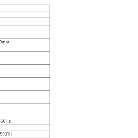
00mm
~60Hz
85%RH