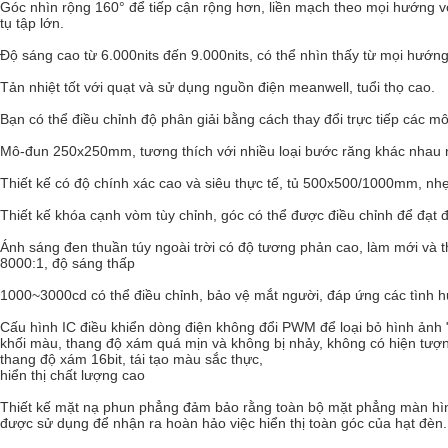
Góc nhìn rộng 160° để tiếp cận rộng hơn, liền mạch theo mọi hướng v
tụ tập lớn.
Độ sáng cao từ 6.000nits đến 9.000nits, có thể nhìn thấy từ mọi hướng 
Tản nhiệt tốt với quạt và sử dụng nguồn điện meanwell, tuổi thọ cao.
Bạn có thể điều chỉnh độ phân giải bằng cách thay đổi trực tiếp các mô
Mô-đun 250x250mm, tương thích với nhiều loại bước răng khác nhau n
Thiết kế có độ chính xác cao và siêu thực tế, tủ 500x500/1000mm, nhẹ
Thiết kế khóa cạnh vòm tùy chỉnh, góc có thể được điều chỉnh để đạt 
Ánh sáng đen thuần túy ngoài trời có độ tương phản cao, làm mới và
8000:1, độ sáng thấp
1000~3000cd có thể điều chỉnh, bảo vệ mắt người, đáp ứng các tình h
Cấu hình IC điều khiển dòng điện không đổi PWM để loại bỏ hình ảnh
khối màu, thang độ xám quá mịn và không bị nhảy, không có hiện tượ
thang độ xám 16bit, tái tạo màu sắc thực,
hiển thị chất lượng cao
Thiết kế mặt nạ phun phẳng đảm bảo rằng toàn bộ mặt phẳng màn hìn
được sử dụng để nhận ra hoàn hảo việc hiển thị toàn góc của hạt đèn.