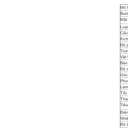
Mô 
Bướ
Mật
Loạ
Cấu
Kích
Độ p
Trọn
Vật 
Bảo
Độ 
Góc
Phư
Làm
Tốc 
Tha
Tiêu
Điệ
Nhiệ
Độ ẩ