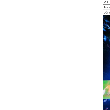
MT
Tuổi
Lỗi