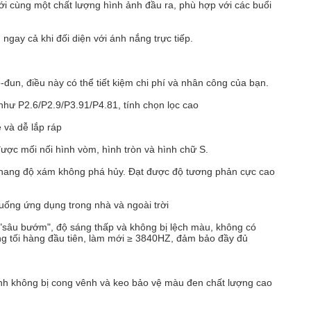
ới cùng một chất lượng hình ảnh đầu ra, phù hợp với các buổi
ngay cả khi đối diện với ánh nắng trực tiếp.
-đun, điều này có thể tiết kiệm chi phí và nhân công của bạn.
hư P2.6/P2.9/P3.91/P4.81, tính chọn lọc cao
 và dễ lắp ráp
được mối nối hình vòm, hình tròn và hình chữ S.
 thang độ xám không phá hủy. Đạt được độ tương phản cực cao
uống ứng dụng trong nhà và ngoài trời
 "sâu bướm", độ sáng thấp và không bị lệch màu, không có
ng tối hàng đầu tiên, làm mới ≥ 3840HZ, đảm bảo đầy đủ
h không bị cong vênh và keo bảo vệ màu đen chất lượng cao