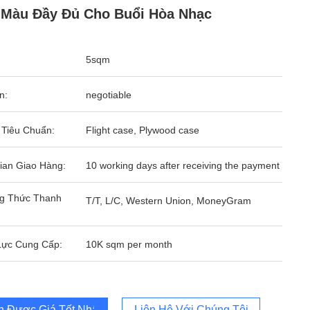
Màu Đầy Đủ Cho Buổi Hòa Nhạc
5sqm
n:
negotiable
 Tiêu Chuẩn:
Flight case, Plywood case
ian Giao Hàng:
10 working days after receiving the payment
g Thức Thanh
T/T, L/C, Western Union, MoneyGram
Lực Cung Cấp:
10K sqm per month
 Được Giá Tốt Nhất
Liên Hệ Với Chúng Tôi