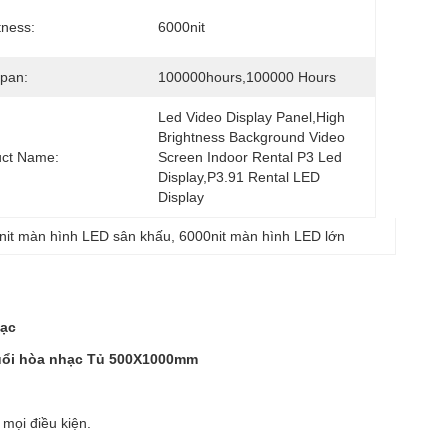
tness:
6000nit
Span:
100000hours,100000 Hours
Led Video Display Panel,High 
Brightness Background Video 
uct Name:
Screen Indoor Rental P3 Led 
Display,P3.91 Rental LED 
Display
nit màn hình LED sân khấu
, 
6000nit màn hình LED lớn
hạc
buổi hòa nhạc Tủ 500X1000mm
mọi điều kiện.