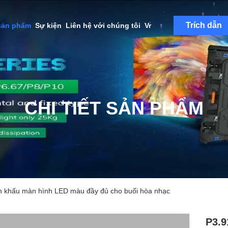
Trích dẫn
sản phẩm
Sự kiện
Liên hệ với chúng tôi
Vr
CHI TIẾT SẢN PHẨM
n khấu màn hình LED màu đầy đủ cho buổi hòa nhạc
P3.9