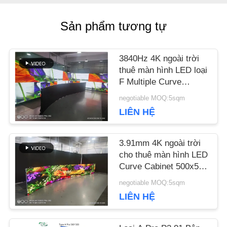
HỆ
Sản phẩm tương tự
CHÚNG
3840Hz 4K ngoài trời
TÔI
thuê màn hình LED loại
F Multiple Curve
Cabinet
negotiable MOQ:5sqm
TIN
LIÊN HỆ
TỨC
3.91mm 4K ngoài trời
cho thuê màn hình LED
TẤT
Curve Cabinet 500x500
500x1000mm
CẢ
negotiable MOQ:5sqm
LIÊN HỆ
CÁC