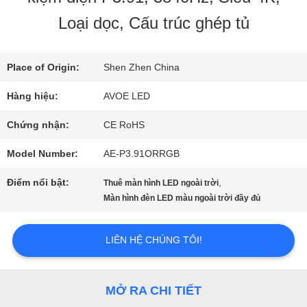
THAM
Loại dọc, Cấu trúc ghép tủ
QUAN
Place of Origin:
Shen Zhen China
NHÀ
Hàng hiệu:
AVOE LED
MÁY
Chứng nhận:
CE RoHS
Model Number:
AE-P3.91ORRGB
KIỂM
Điểm nổi bật:
,
Thuê màn hình LED ngoài trời
SOÁT
Màn hình đèn LED màu ngoài trời đầy đủ
CHẤT
LIÊN HỆ CHÚNG TÔI!
LƯỢNG
MỞ RA CHI TIẾT
LIÊN