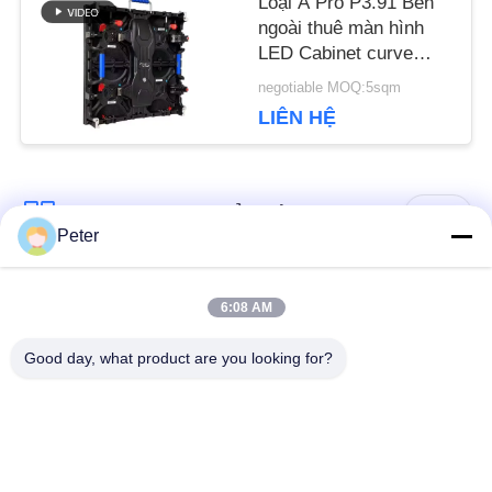
Loại A Pro P3.91 Bên
TRƯỜNG
ngoài thuê màn hình
LED Cabinet curve
HỢP
500x500 / 500x1000
negotiable MOQ:5sqm
Với hai khóa
LIÊN HỆ
BLOG
Danh mục phổ biến
Tất cả
YÊU
Peter
các
CẦU
Màn hình LED cố
Màn hình LED cố
6:08 AM
BÁO
định ngoài trời
định trong nhà
Good day, what product are you looking for?
GIÁ
Màn hình LED kính
Màn hình đèn LED
trong suốt
cho thuê giai đoạn
VR
Màn hình đèn LED